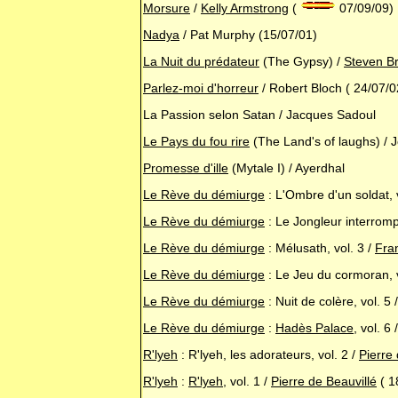
Morsure
/
Kelly Armstrong
(
07/09/09)
Nadya
/ Pat Murphy (15/07/01)
La Nuit du prédateur
(The Gypsy) /
Steven Br
Parlez-moi d'horreur
/ Robert Bloch ( 24/07/0
La Passion selon Satan / Jacques Sadoul
Le Pays du fou rire
(The Land's of laughs) / 
Promesse d'ille
(Mytale I) / Ayerdhal
Le Rève du démiurge
: L'Ombre d'un soldat, 
Le Rève du démiurge
: Le Jongleur interromp
Le Rève du démiurge
: Mélusath, vol. 3 /
Fran
Le Rève du démiurge
: Le Jeu du cormoran, v
Le Rève du démiurge
: Nuit de colère, vol. 5 
Le Rève du démiurge
:
Hadès Palace
, vol. 6 
R'lyeh
: R'lyeh, les adorateurs, vol. 2 /
Pierre 
R'lyeh
:
R'lyeh
, vol. 1 /
Pierre de Beauvillé
( 1