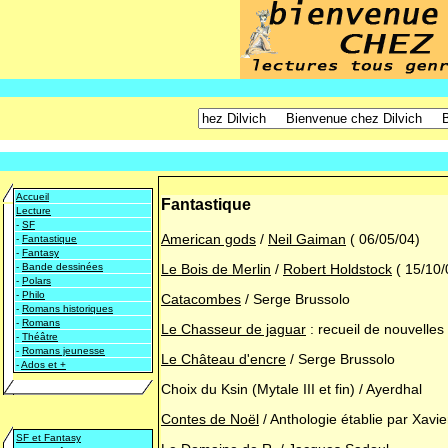
Accueil
Fantastique
Lecture
-
SF
American gods
/
Neil Gaiman
( 06/05/04)
-
Fantastique
-
Fantasy
Le Bois de Merlin
/
Robert Holdstock
( 15/10/
-
Bande dessinées
-
Polars
-
Philo
Catacombes
/ Serge Brussolo
-
Romans historiques
-
Romans
Le Chasseur de jaguar
: recueil de nouvelles
-
Théâtre
-
Romans jeunesse
Le Château d'encre
/ Serge Brussolo
-
Ados et +
Choix du Ksin (Mytale III et fin) / Ayerdhal
Contes de Noël
/ Anthologie établie par Xavi
SF et Fantasy