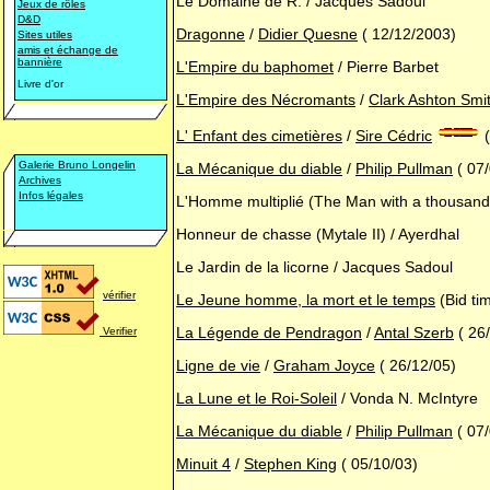
Le Domaine de R. / Jacques Sadoul
Jeux de rôles
D&D
Dragonne
/
Didier Quesne
( 12/12/2003)
Sites utiles
amis et échange de
bannière
L'Empire du baphomet
/ Pierre Barbet
Livre d'or
L'Empire des Nécromants
/
Clark Ashton Smi
L' Enfant des cimetières
/
Sire Cédric
(
Galerie Bruno Longelin
La Mécanique du diable
/
Philip Pullman
( 07/
Archives
Infos légales
L'Homme multiplié (The Man with a thousand
Honneur de chasse (Mytale II) / Ayerdhal
Le Jardin de la licorne / Jacques Sadoul
vérifier
Le Jeune homme, la mort et le temps
(Bid ti
La Légende de Pendragon
/
Antal Szerb
( 26
Verifier
Ligne de vie
/
Graham Joyce
( 26/12/05)
La Lune et le Roi-Soleil
/ Vonda N. McIntyre
La Mécanique du diable
/
Philip Pullman
( 07/
Minuit 4
/
Stephen King
( 05/10/03)