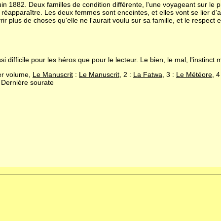
 1882. Deux familles de condition différente, l'une voyageant sur le pre
 réapparaître. Les deux femmes sont enceintes, et elles vont se lier d
ir plus de choses qu'elle ne l'aurait voulu sur sa famille, et le respect
fficile pour les héros que pour le lecteur. Le bien, le mal, l'instinct m
ier volume,
Le Manuscrit
:
Le Manuscrit
, 2 :
La Fatwa
, 3 :
Le Météore
, 4
 Dernière sourate