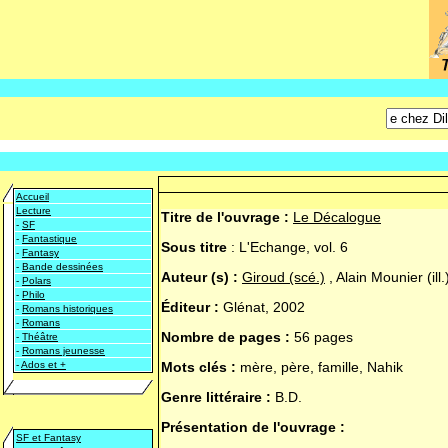
Accueil
Lecture
Titre de l'ouvrage :
Le Décalogue
-
SF
-
Fantastique
Sous titre
:
L'Echange, vol. 6
-
Fantasy
-
Bande dessinées
Auteur (s) :
Giroud (scé.)
, Alain Mounier (ill.
-
Polars
-
Philo
Éditeur :
Glénat, 2002
-
Romans historiques
-
Romans
Nombre de pages :
56 pages
-
Théâtre
-
Romans jeunesse
-
Ados et +
Mots clés :
mère, père, famille, Nahik
Genre littéraire :
B.D.
Présentation de l'ouvrage :
SF et Fantasy