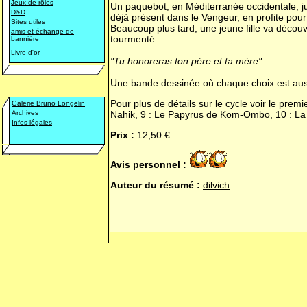
Jeux de rôles
Un paquebot, en Méditerranée occidentale, juin
D&D
déjà présent dans le Vengeur, en profite pour
Sites utiles
Beaucoup plus tard, une jeune fille va découvr
amis et échange de
tourmenté.
bannière
Livre d
'
or
"Tu honoreras ton père et ta mère"
Une bande dessinée où chaque choix est aussi di
Pour plus de détails sur le cycle voir le prem
Galerie Bruno Longelin
Archives
Nahik, 9 : Le Papyrus de Kom-Ombo, 10 : La
Infos légales
Prix :
12,50 €
Avis personnel :
Auteur du résumé :
dilvich