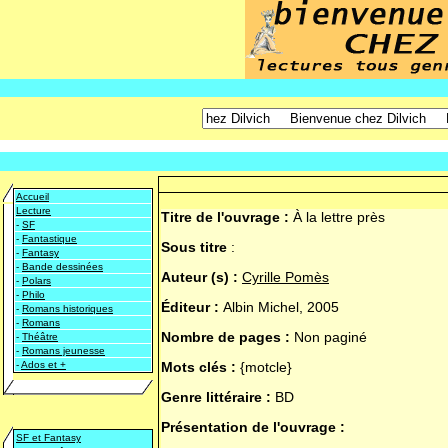
Accueil
Lecture
Titre de l'ouvrage :
À la lettre près
-
SF
-
Fantastique
Sous titre
:
-
Fantasy
-
Bande dessinées
Auteur (s) :
Cyrille Pomès
-
Polars
-
Philo
Éditeur :
Albin Michel, 2005
-
Romans historiques
-
Romans
Nombre de pages :
Non paginé
-
Théâtre
-
Romans jeunesse
-
Ados et +
Mots clés :
{motcle}
Genre littéraire :
BD
Présentation de l'ouvrage :
SF et Fantasy