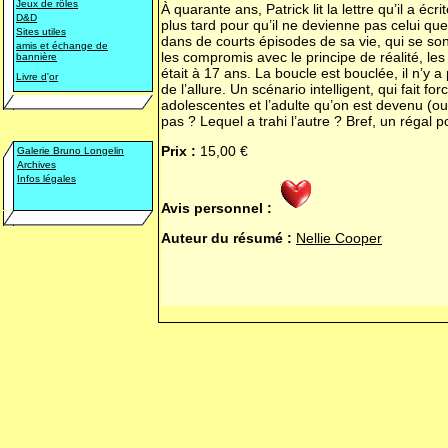
Jeux de rôles
À quarante ans, Patrick lit la lettre qu’il a écri
D&D
plus tard pour qu’il ne devienne pas celui qu
Sites utiles
dans de courts épisodes de sa vie, qui se so
amis et échange de
les compromis avec le principe de réalité, les
bannière
était à 17 ans. La boucle est bouclée, il n’y 
Livre d
'
or
de l’allure. Un scénario intelligent, qui fait for
adolescentes et l’adulte qu’on est devenu (ou 
pas ? Lequel a trahi l’autre ? Bref, un régal po
Prix :
15,00 €
Galerie Bruno Longelin
Archives
Infos légales
Avis personnel :
Auteur du résumé :
Nellie Cooper