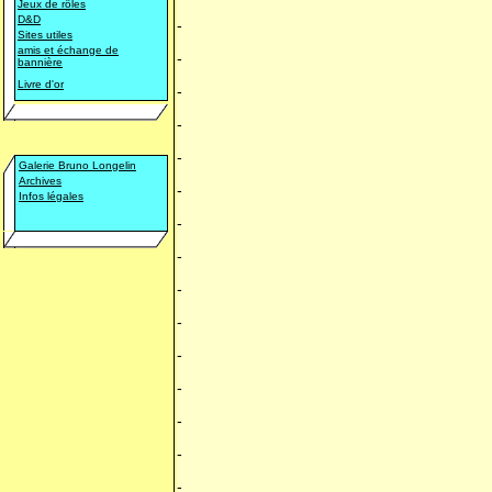
Jeux de rôles
D&D
-
Sites utiles
amis et échange de
-
bannière
Livre d'or
-
-
-
Galerie Bruno Longelin
Archives
-
Infos légales
-
-
-
-
-
-
-
-
-