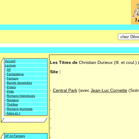
Accueil
Les Titres de
Christian Durieux (Ill. et coul.)
Lecture
-
SF
Site :
-
Fantastique
-
Fantasy
-
Bande dessinées
-
Polars
-
Central Park
(avec
Jean-Luc Cornette
(Scén
-
Philo
-
Romans historiques
-
-
Romans
-
Théâtre
-
-
Romans jeunesse
-
Ados et +
-
-
SF et Fantasy
-